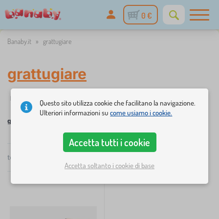
0 €
Banaby.it
»
grattugiare
grattugiare
✓
☆
Filtraggio
disponibile
Novità
Categoria
Prezzo
Dispon
1
Questo sito utilizza cookie che facilitano la navigazione.
Ulteriori informazioni su
come usiamo i cookie.
grattugiare
Accetta tutti i cookie
×
FILTRAGGIO
totale
1
prodotti
Consigliato
Accetta soltanto i cookie di base
Categoria
L
›
1
e
t
t