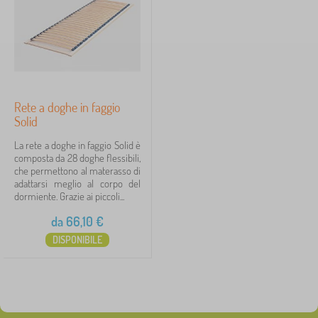
Prezzo
i
p
66 €
74 €
e
r
b
a
iltraggio
m
b
Rete a doghe in faggio
i
Solid
Cerca all'interno del filtro
n
i
La rete a doghe in faggio Solid è
Disponibilità
composta da 28 doghe flessibili,
che permettono al materasso di
adattarsi meglio al corpo del
Etichette
1
dormiente. Grazie ai piccoli...
da
66,10
€
grattugiare
1
✓
DISPONIBILE
Sconto
419
Novità
121
Mancia
59