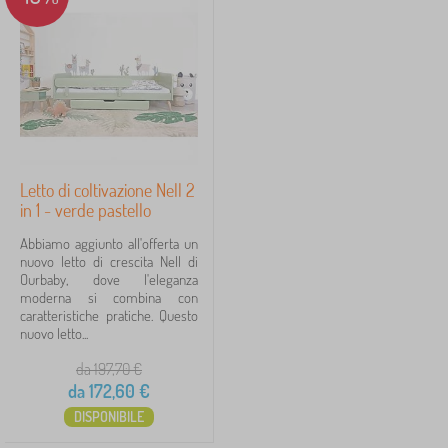
Novità
121
Mancia
59
FILTRAGGIO
Letto di coltivazione Nell 2
in 1 - verde pastello
Abbiamo aggiunto all'offerta un
nuovo letto di crescita Nell di
Ourbaby, dove l'eleganza
moderna si combina con
caratteristiche pratiche. Questo
nuovo letto...
da 197,70
€
da
172,60
€
DISPONIBILE