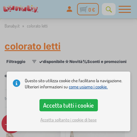
0 €
Banaby.it
»
colorato letti
colorato letti
✓
☆
%
Filtraggio
disponibile
Novità
Sconti e promozioni
Cat
1
colorato letti
Questo sito utilizza cookie che facilitano la navigazione.
Ulteriori informazioni su
come usiamo i cookie.
×
FILTRAGGIO
totale
3
prodotti
Consigliato
Accetta tutti i cookie
Categoria
Accetta soltanto i cookie di base
L
-14%
›
3
e
t