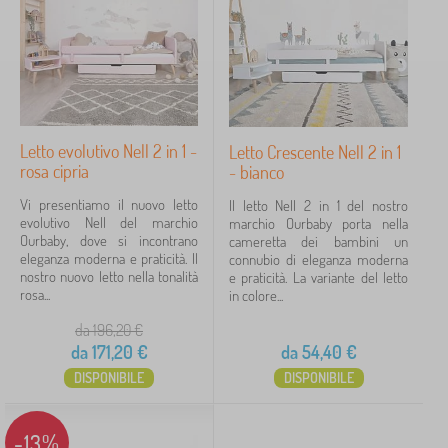
t
Prezzo
i
p
18 €
191 €
e
r
b
a
iltraggio
m
b
Letto evolutivo Nell 2 in 1 -
Letto Crescente Nell 2 in 1
i
rosa cipria
- bianco
Cerca all'interno del filtro
n
i
Vi presentiamo il nuovo letto
Il letto Nell 2 in 1 del nostro
evolutivo Nell del marchio
Disponibilità
marchio Ourbaby porta nella
Ourbaby, dove si incontrano
cameretta dei bambini un
eleganza moderna e praticità. Il
connubio di eleganza moderna
Tipo di offerta
nostro nuovo letto nella tonalità
e praticità. La variante del letto
rosa...
in colore...
Etichette
1
da 196,20
€
da
171,20
€
da
54,40
€
colorato letti
3
✓
DISPONIBILE
DISPONIBILE
Sconto
419
-13%