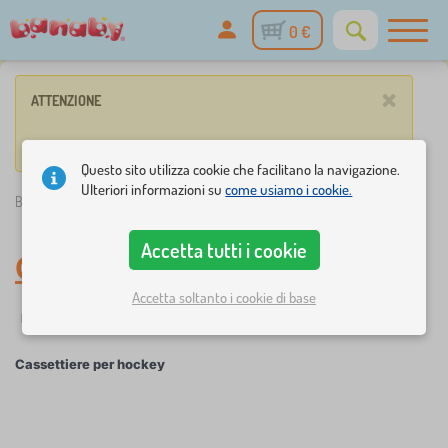
0 €
×
ATTENZIONE
Nessun prodotto corrisponde ai parametri inseriti.
Questo sito utilizza cookie che facilitano la navigazione.
Ulteriori informazioni su
come usiamo i cookie.
Banaby.it
»
Cassettiere per hockey
Accetta tutti i cookie
Cassettiere per hockey
Accetta soltanto i cookie di base
☆
Filtraggio
Novità
Etichette
1
1
Cassettiere per hockey
×
FILTRAGGIO