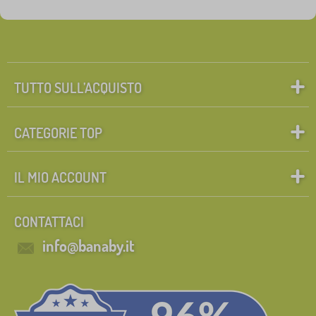
Etichette
1
Cassettiere per hockey
0
✓
Sconto
420
TUTTO SULL’ACQUISTO
Novità
120
CATEGORIE TOP
Mancia
58
IL MIO ACCOUNT
Cerca all'interno del filtro
CONTATTACI
FILTRAGGIO
info@banaby.it