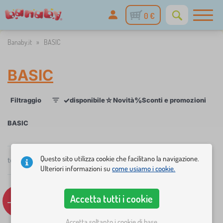
0 €
Banaby.it
»
BASIC
BASIC
✓
☆
%
Filtraggio
disponibile
Novità
Sconti e promozioni
Cat
1
BASIC
×
FILTRAGGIO
Questo sito utilizza cookie che facilitano la navigazione.
totale
6
prodotti
Consigliato
Ulteriori informazioni su
come usiamo i cookie.
Categoria
Accetta tutti i cookie
b
-12%
-12%
›
6
i
a
Accetta soltanto i cookie di base