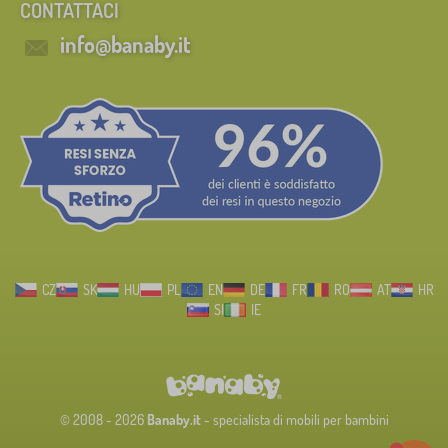
CONTATTACI
info@banaby.it
CZ
SK
HU
PL
EN
DE
FR
RO
AT
HR
SI
IE
© 2008 - 2026
Banaby.it
- specialista di mobili per bambini