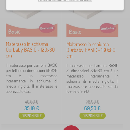
n
Prezzo
c
h
35 €
80 €
e
r
i
a
iltraggio
d
a
Materasso in schiuma
Materasso in schiuma
l
Ourbaby BASIC - 120x60
Ourbaby BASIC - 160x80
Cerca all'interno del filtro
e
cm
cm
t
t
Disponibilità
Il materasso per bambini BASIC
Il materasso per bambini BASIC
o
per lettino di dimensioni 60x120
di dimensioni 80x160 cm è un
>
cm è un materasso
materasso interamente in
Tipo di offerta
M
interamente in schiuma di
schiuma di media rigidità. Il
a
media rigidità. Il materasso è
materasso è apprezzato sia dai
t
apprezzato dai...
bambini in età...
Etichette
1
e
r
40,00
€
78,90
€
a
BASIC
6
✓
35,10
€
69,50
€
s
s
DISPONIBILE
DISPONIBILE
Sconto
419
i
p