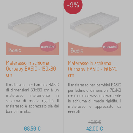
e
Novità
121
-9%
r
b
Mancia
59
a
m
b
i
FILTRAGGIO
n
i
Materasso in schiuma
Materasso in schiuma
Ourbaby BASIC - 180x80
Ourbaby BASIC - 140x70
cm
cm
Il materasso per bambini BASIC
Il materasso per bambini BASIC
di dimensioni 80x180 cm è un
per lettino di dimensioni 70x140
materasso interamente in
cm è un materasso interamente
schiuma di media rigidità. Il
in schiuma di media rigidità. Il
materasso è apprezzato sia dai
materasso è apprezzato da
bambini in età...
neonati...
46,10
€
68,50
€
42,00
€