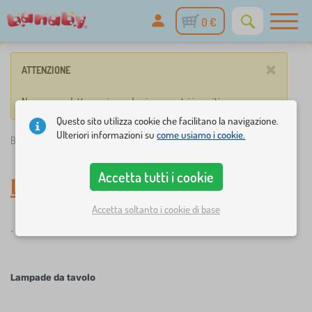
0 €
×
ATTENZIONE
Nessun prodotto corrisponde ai parametri inseriti.
Questo sito utilizza cookie che facilitano la navigazione.
Ulteriori informazioni su
come usiamo i cookie.
Banaby.it
»
Luci
/
Lampade da tavolo
Accetta tutti i cookie
Lampade da tavolo
-
Luci
Accetta soltanto i cookie di base
.
Lampade da tavolo