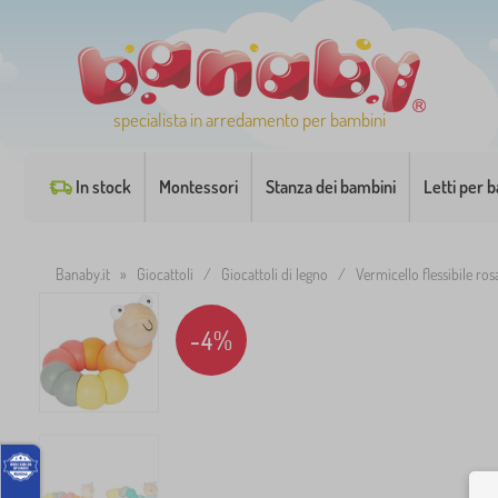
specialista in arredamento per bambini
In stock
Montessori
Stanza dei bambini
Letti per 
Banaby.it
»
Giocattoli
/
Giocattoli di legno
/
Vermicello flessibile ros
-4%