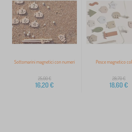
Sottomarini magnetici con numeri
Pesce magnetico co
25,00
€
28,70
€
16,20
€
18,60
€