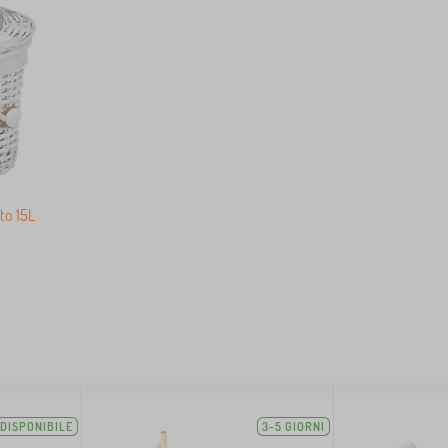
to 15L
DISPONIBILE
3-5 GIORNI