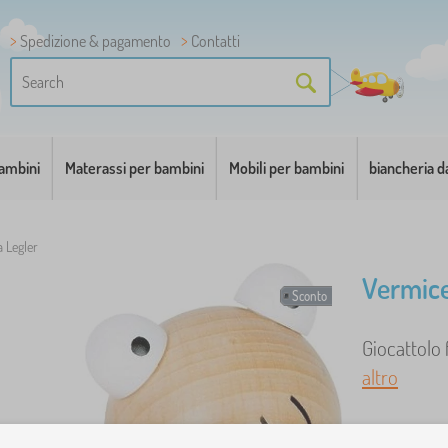
Spedizione & pagamento
Contatti
bambini
Materassi per bambini
Mobili per bambini
biancheria d
a Legler
Vermicel
Sconto
Giocattolo f
altro