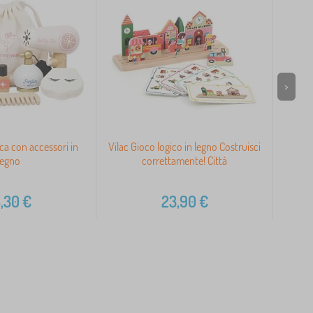
>
a con accessori in
Vilac Gioco logico in legno Costruisci
Coni
legno
correttamente! Città
,30
€
23,90
€