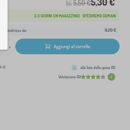
5,30 €
5,50 €
3-5 GIORNI (IN MAGAZZINO)
SPEDIREMO DOMANI
9,20 €
 tuo indirizzo da:
+
Aggiungi al carrello
4-0
alla lista della spesa (
0
)
Valutazione (0)
4