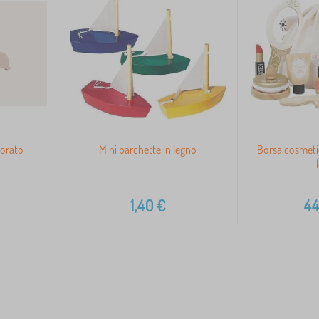
lorato
Mini barchette in legno
Borsa cosmetic
1,40
€
44