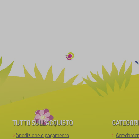
TUTTO SULL’ACQUISTO
CATEGORI
Spedizione e pagamento
Arredamen