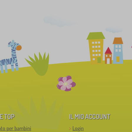
E TOP
IL MIO ACCOUNT
to per bambini
Login