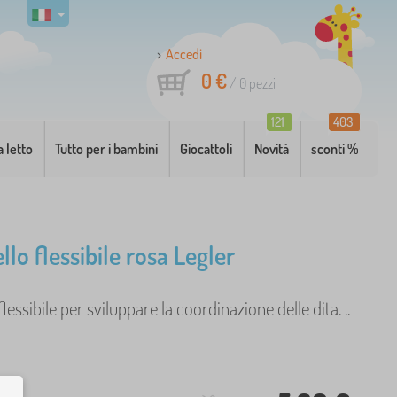
Accedi
0 €
/
0
pezzi
121
403
a letto
Tutto per i bambini
Giocattoli
Novità
sconti %
lo flessibile rosa Legler
lessibile per sviluppare la coordinazione delle dita. ..