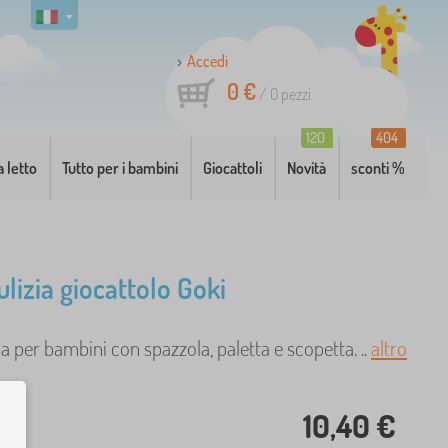
Accedi
0 €
/
0
pezzi
120
404
a letto
Tutto per i bambini
Giocattoli
Novità
sconti %
ulizia giocattolo Goki
zia per bambini con spazzola, paletta e scopetta. ..
altro
10,40 €