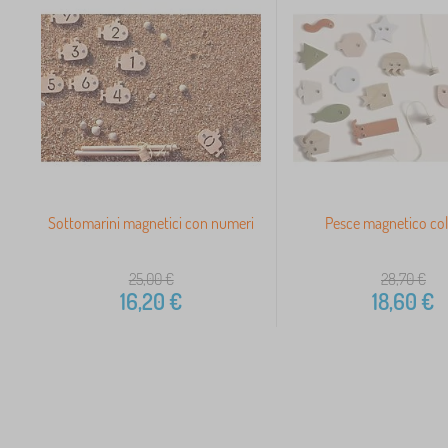
Sottomarini magnetici con numeri
Pesce magnetico co
25,00
€
28,70
€
16,20
€
18,60
€