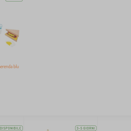
merenda blu
DISPONIBILE
3-5 GIORNI