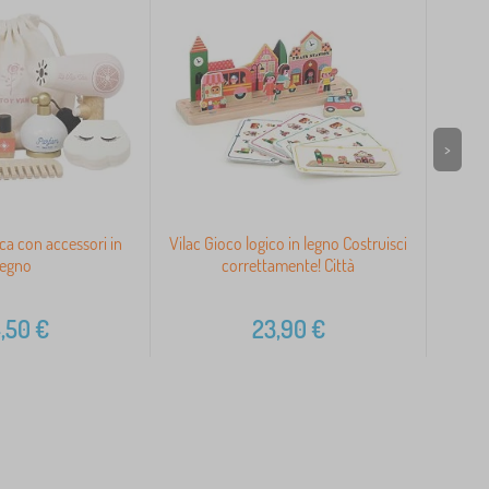
>
a con accessori in
Vilac Gioco logico in legno Costruisci
Coni
legno
correttamente! Città
,50
€
23,90
€