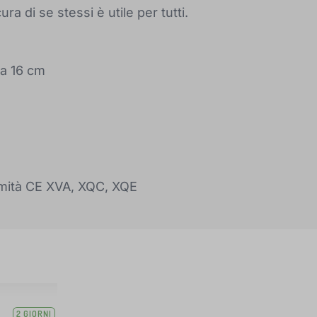
ra di se stessi è utile per tutti.
za 16 cm
rmità CE XVA, XQC, XQE
2 GIORNI