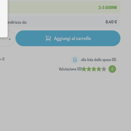
3-5 GIORNI
8,40 €
 tuo indirizzo da:
+
Aggiungi al carrello
4-0
alla lista della spesa (
0
)
Valutazione (0)
4