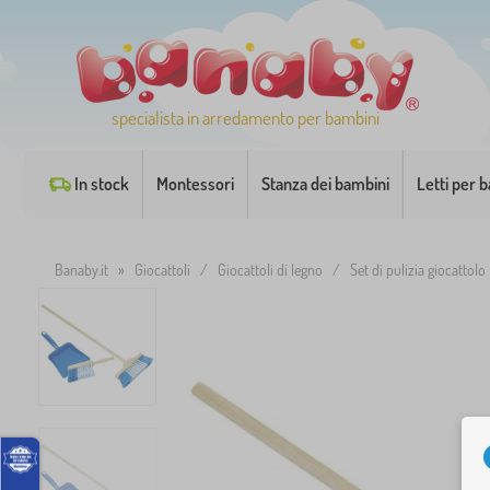
specialista in arredamento per bambini
In stock
Montessori
Stanza dei bambini
Letti per 
Banaby.it
»
Giocattoli
/
Giocattoli di legno
/
Set di pulizia giocattolo