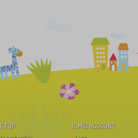
E TOP
IL MIO ACCOUNT
to per bambini
Login