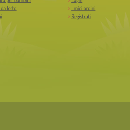
 da letto
I miei ordini
i
Registrati