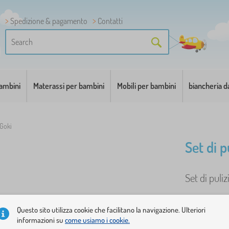
Spedizione & pagamento
Contatti
bambini
Materassi per bambini
Mobili per bambini
biancheria d
 Goki
Set di p
Set di puli
Questo sito utilizza cookie che facilitano la navigazione. Ulteriori
informazioni su
come usiamo i cookie.