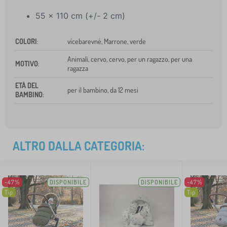
55 x 110 cm (+/- 2 cm)
COLORI
:
vícebarevné, Marrone, verde
Animali, cervo, cervo, per un ragazzo, per una
MOTIVO
:
ragazza
ETÀ DEL
per il bambino, da 12 mesi
BAMBINO
:
ALTRO DALLA CATEGORIA:
-47%
DISPONIBILE
DISPONIBILE
-47%
Tip
Tip