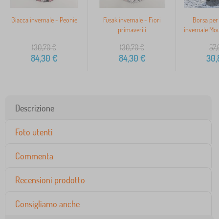
Giacca invernale - Peonie
Fusak invernale - Fiori
Borsa per
primaverili
invernale Mou
130,70
€
130,70
€
57,
84,30
€
84,30
€
30,
Descrizione
Foto utenti
Commenta
Recensioni prodotto
Consigliamo anche