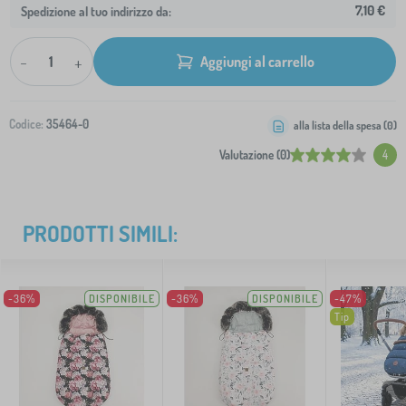
7,10 €
Spedizione al tuo indirizzo da:
-
+
Aggiungi al carrello
Codice:
35464-0
alla lista della spesa (
0
)
Valutazione (0)
4
PRODOTTI SIMILI:
-36%
DISPONIBILE
-36%
DISPONIBILE
-47%
Tip
>