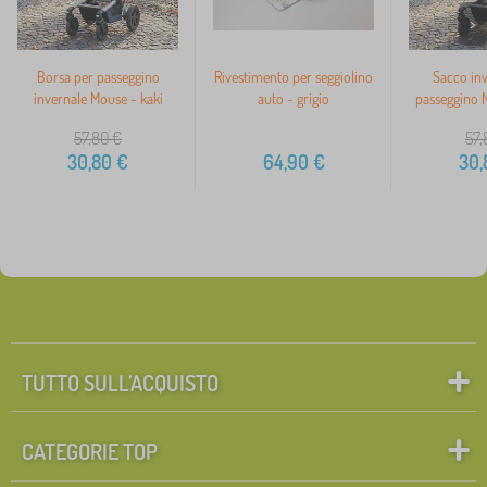
>
Borsa per passeggino
Rivestimento per seggiolino
Sacco inv
invernale Mouse - kaki
auto - grigio
passeggino M
57,80
€
57,
30,80
€
64,90
€
30,
TUTTO SULL’ACQUISTO
CATEGORIE TOP