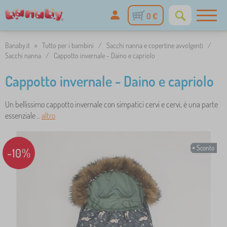
0 €
Banaby.it
»
Tutto per i bambini
/
Sacchi nanna e copertine avvolgenti
/
Sacchi nanna
/
Cappotto invernale - Daino e capriolo
Cappotto invernale - Daino e capriolo
Un bellissimo cappotto invernale con simpatici cervi e cervi, è una parte
essenziale ..
altro
Sconto
-10%