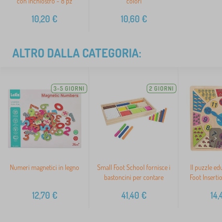
con inchiostro - 8 pz
colori
10,20
€
10,60
€
ALTRO DALLA CATEGORIA:
3-5 GIORNI
2 GIORNI
>
Numeri magnetici in legno
Small Foot School fornisce i
Il puzzle ed
bastoncini per contare
Foot Inserti
12,70
€
41,40
€
14,