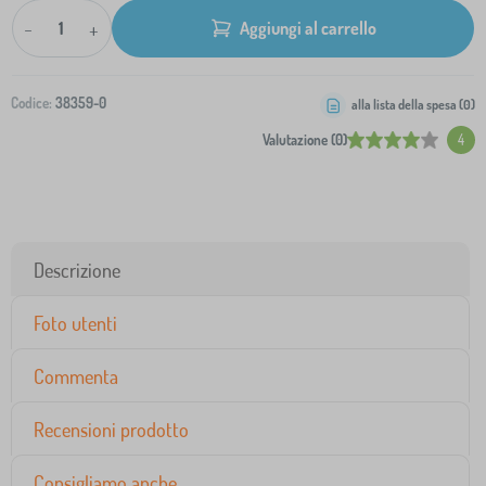
-
+
Aggiungi al carrello
Codice:
38359-0
alla lista della spesa (
0
)
Valutazione (0)
4
Descrizione
Foto utenti
Commenta
Recensioni prodotto
Consigliamo anche