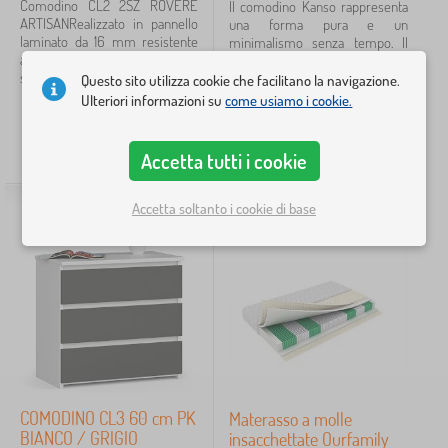
Etichette
Comodino CL2 2SZ ROVERE
Il comodino Kanso rappresenta
ARTISANRealizzato in pannello
una forma pura e un
laminato da 16 mm resistente
minimalismo senza tempo. Il
all'abrasione.I frontali e i lati
design raffinato e le superfici
Annulla
FILTRAGGIO
sono bordati con bordo...
frontali lisce senza maniglie lo
Questo sito utilizza cookie che facilitano la navigazione.
rendono non solo...
Ulteriori informazioni su
come usiamo i cookie.
57,50
€
90,30
€
Accetta tutti i cookie
ENTRO 14 GIORNI
ENTRO 14 GIORNI
Accetta soltanto i cookie di base
COMODINO CL3 60 cm PK
Materasso a molle
BIANCO / GRIGIO
insacchettate Ourfamily