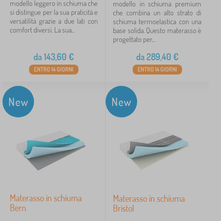
modello leggero in schiuma che
modello in schiuma premium
si distingue per la sua praticità e
che combina un alto strato di
versatilità grazie a due lati con
schiuma termoelastica con una
comfort diversi. La sua...
base solida. Questo materasso è
progettato per...
da
143,60
€
da
289,40
€
ENTRO 14 GIORNI
ENTRO 14 GIORNI
New
New
Materasso in schiuma
Materasso in schiuma
Bern
Bristol