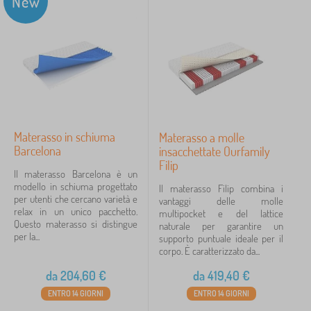
New
Materasso in schiuma
Materasso a molle
Barcelona
insacchettate Ourfamily
Filip
Il materasso Barcelona è un
modello in schiuma progettato
Il materasso Filip combina i
per utenti che cercano varietà e
vantaggi delle molle
relax in un unico pacchetto.
multipocket e del lattice
Questo materasso si distingue
naturale per garantire un
per la...
supporto puntuale ideale per il
corpo. È caratterizzato da...
da
204,60
€
da
419,40
€
ENTRO 14 GIORNI
ENTRO 14 GIORNI