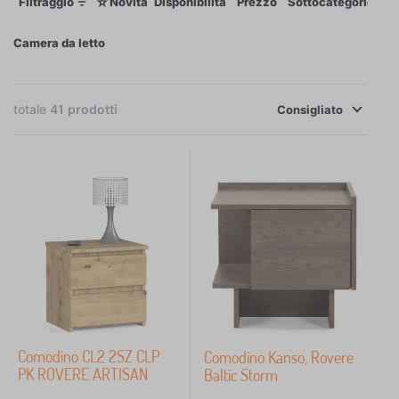
☆
Filtraggio
Novità
Disponibilità
Prezzo
Sottocategorie
Et
Camera da letto
×
FILTRAGGIO
totale
41
prodotti
Consigliato
Disponibilità
Prezzo
57 €
1 661 €
iltraggio
Cerca all'interno del filtro
Comodino CL2 2SZ CLP
Comodino Kanso, Rovere
Sottocategorie
PK ROVERE ARTISAN
Baltic Storm