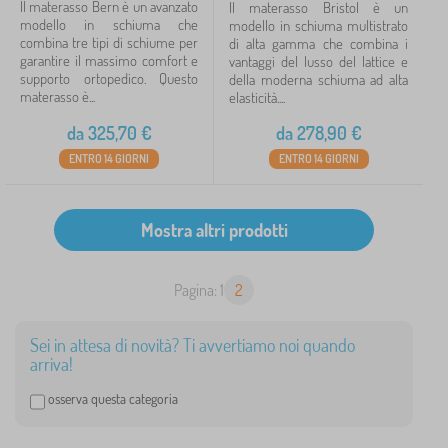
Il materasso Bern è un avanzato
Il materasso Bristol è un
modello in schiuma che
modello in schiuma multistrato
combina tre tipi di schiume per
di alta gamma che combina i
garantire il massimo comfort e
vantaggi del lusso del lattice e
supporto ortopedico. Questo
della moderna schiuma ad alta
materasso è...
elasticità....
da
325,70
€
da
278,90
€
ENTRO 14 GIORNI
ENTRO 14 GIORNI
Pagina: 1
2
Sei in attesa di novità? Ti avvertiamo noi quando
arriva!
osserva questa categoria