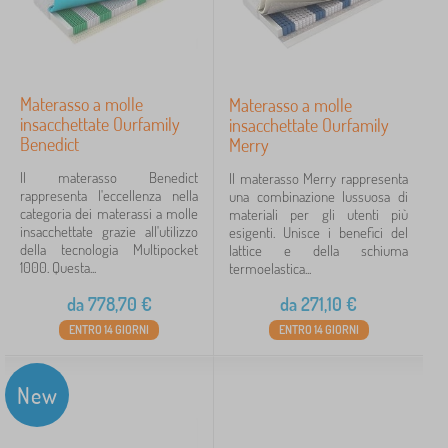
Materasso a molle
Materasso a molle
insacchettate Ourfamily
insacchettate Ourfamily
Benedict
Merry
Il materasso Benedict
Il materasso Merry rappresenta
rappresenta l'eccellenza nella
una combinazione lussuosa di
categoria dei materassi a molle
materiali per gli utenti più
insacchettate grazie all'utilizzo
esigenti. Unisce i benefici del
della tecnologia Multipocket
lattice e della schiuma
1000. Questa...
termoelastica...
da
778,70
€
da
271,10
€
ENTRO 14 GIORNI
ENTRO 14 GIORNI
New