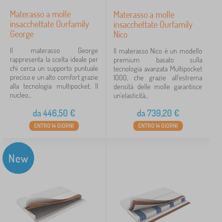
Materasso a molle
Materasso a molle
insacchettate Ourfamily
insacchettate Ourfamily
George
Nico
Il materasso George
Il materasso Nico è un modello
rappresenta la scelta ideale per
premium basato sulla
chi cerca un supporto puntuale
tecnologia avanzata Multipocket
preciso e un alto comfort grazie
1000, che grazie all'estrema
alla tecnologia multipocket. Il
densità delle molle garantisce
nucleo...
un'elasticità...
da
446,50
€
da
739,20
€
ENTRO 14 GIORNI
ENTRO 14 GIORNI
New