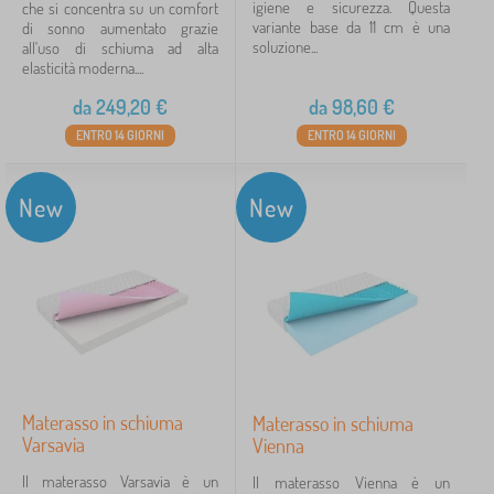
igiene e sicurezza. Questa
che si concentra su un comfort
variante base da 11 cm è una
di sonno aumentato grazie
soluzione...
all'uso di schiuma ad alta
elasticità moderna....
da
249,20
€
da
98,60
€
ENTRO 14 GIORNI
ENTRO 14 GIORNI
New
New
Materasso in schiuma
Materasso in schiuma
Varsavia
Vienna
Il materasso Varsavia è un
Il materasso Vienna è un