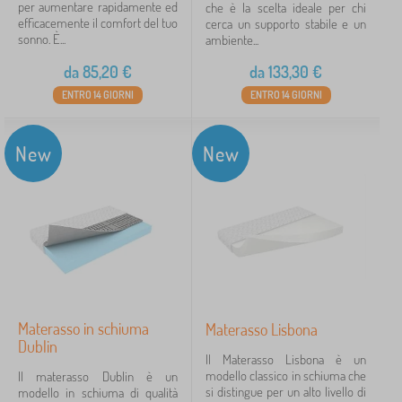
per aumentare rapidamente ed
che è la scelta ideale per chi
efficacemente il comfort del tuo
cerca un supporto stabile e un
sonno. È...
ambiente...
da
85,20
€
da
133,30
€
ENTRO 14 GIORNI
ENTRO 14 GIORNI
New
New
Materasso in schiuma
Materasso Lisbona
Dublin
Il Materasso Lisbona è un
modello classico in schiuma che
Il materasso Dublin è un
si distingue per un alto livello di
modello in schiuma di qualità