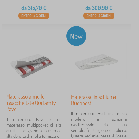
da
315,70
€
da
300,90
€
ENTRO 14 GIORNI
ENTRO 14 GIORNI
New
Materasso a molle
Materasso in schiuma
insacchettate Ourfamily
Budapest
Pavel
Il materasso Budapest è un
modello in schiuma
Il materasso Pavel è un
caratterizzato dalla sua
materasso multipocket di alta
semplicità, alta igiene e praticità.
qualità, che grazie al nucleo ad
Questa variante bassa è ideale
alta densità di molle fornisce un