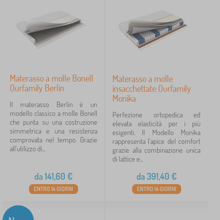
Materasso a molle Bonell
Materasso a molle
Ourfamily Berlin
insacchettate Ourfamily
Monika
Il materasso Berlin è un
modello classico a molle Bonell
Perfezione ortopedica ed
che punta su una costruzione
elevata elasticità per i più
simmetrica e una resistenza
esigenti. Il Modello Monika
comprovata nel tempo. Grazie
rappresenta l'apice del comfort
all'utilizzo di...
grazie alla combinazione unica
di lattice e...
da
141,60
€
da
391,40
€
ENTRO 14 GIORNI
ENTRO 14 GIORNI