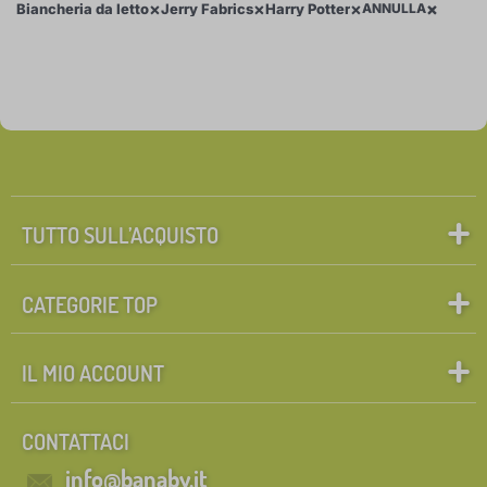
×
×
×
×
Biancheria da letto
Jerry Fabrics
Harry Potter
ANNULLA
×
FILTRAGGIO
Personaggi delle fiabe
Cerca all'interno del filtro
Marche
1
TUTTO SULL’ACQUISTO
Jerry Fabrics
0
✓
CATEGORIE TOP
Annulla
FILTRAGGIO
IL MIO ACCOUNT
CONTATTACI
info@banaby.it