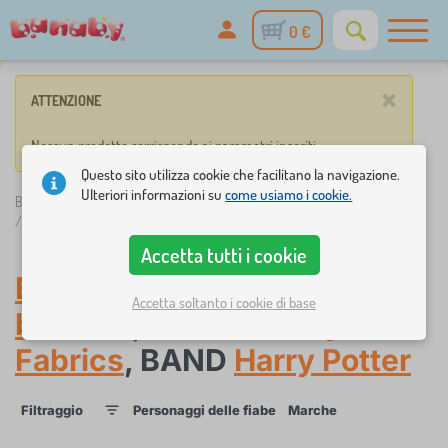
0 €
×
ATTENZIONE
Nessun prodotto corrisponde ai parametri inseriti.
Questo sito utilizza cookie che facilitano la navigazione.
Ulteriori informazioni su
come usiamo i cookie.
Banaby.it
»
biancheria da letto
/
Biancheria da letto
/
Jerry Fabrics
/
Harry Potter
Accetta tutti i cookie
Biancheria da letto per
Accetta soltanto i cookie di base
bambini
, marche
Jerry
Fabrics
, BAND
Harry Potter
Filtraggio
Personaggi delle fiabe
Marche
1
1