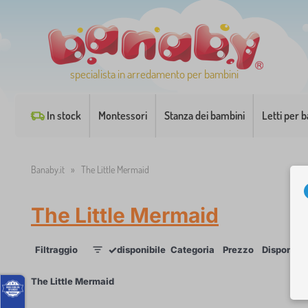
specialista in arredamento per bambini
In stock
Montessori
Stanza dei bambini
Letti per 
Banaby.it
»
The Little Mermaid
The Little Mermaid
✓
Filtraggio
disponibile
Categoria
Prezzo
Disponibil
1
×
The Little Mermaid