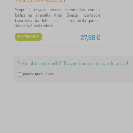
1
Scopri il magico mondo sottomarino con la
bellissima sirenetta Ariel! Questa incantevole
6
biancheria da letto con il tema della piccola
sirenetta è realizzata in...
5
27,90
€
DISPONIBILE
5
4
Sei in attesa di novità? Ti avvertiamo noi quando arriva!
3
guarda questa band
2