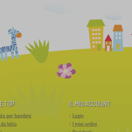
E TOP
IL MIO ACCOUNT
to per bambini
Login
 da letto
I miei ordini
i
Registrati