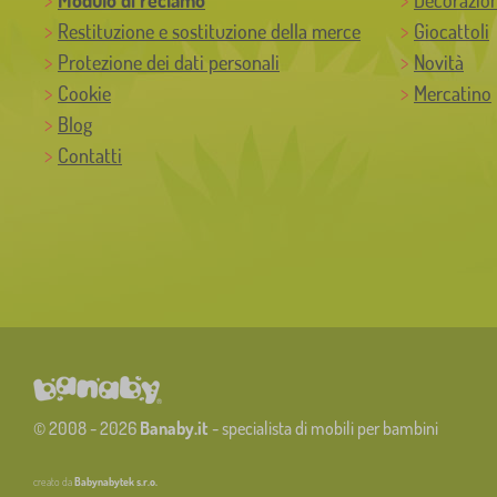
Restituzione e sostituzione della merce
Giocattoli
Protezione dei dati personali
Novità
Cookie
Mercatino
Blog
Contatti
© 2008 - 2026
Banaby.it
- specialista di mobili per bambini
creato da
Babynabytek s.r.o.