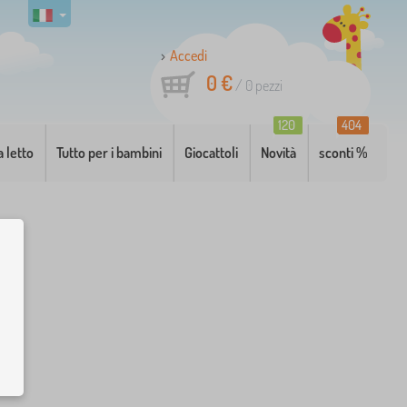
Accedi
0 €
/
0
pezzi
120
404
a letto
Tutto per i bambini
Giocattoli
Novità
sconti %