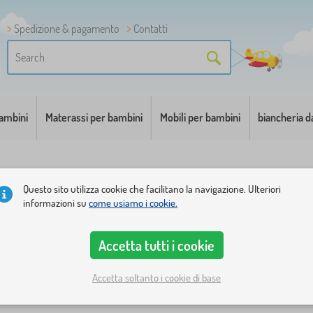
Spedizione & pagamento
Contatti
bambini
Materassi per bambini
Mobili per bambini
biancheria d
Questo sito utilizza cookie che facilitano la navigazione. Ulteriori
informazioni su
come usiamo i cookie.
Accetta tutti i cookie
ità
Personaggi delle fiabe
1
Accetta soltanto i cookie di base