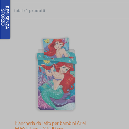
totale
1
prodotti
1
 €
Biancheria da letto per bambini Ariel
140x200 cm + 70x90 cm