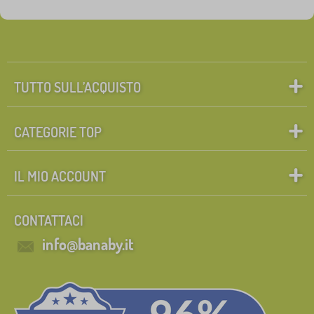
Personaggi delle fiabe
Cerca all'interno del filtro
FILTRAGGIO
TUTTO SULL’ACQUISTO
CATEGORIE TOP
IL MIO ACCOUNT
CONTATTACI
info@banaby.it