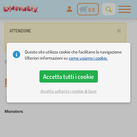
0 €
×
ATTENZIONE
Nessun prodotto corrisponde ai criteri di ricerca.
Questo sito utilizza cookie che facilitano la navigazione.
Ulteriori informazioni su
come usiamo i cookie.
Banaby.it
»
Monsters
Accetta tutti i cookie
Monsters
Accetta soltanto i cookie di base
Filtraggio
Personaggi delle fiabe
Monsters
×
FILTRAGGIO