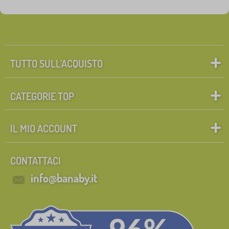
Personaggi delle fiabe
Cerca all'interno del filtro
FILTRAGGIO
TUTTO SULL’ACQUISTO
CATEGORIE TOP
IL MIO ACCOUNT
CONTATTACI
info@banaby.it