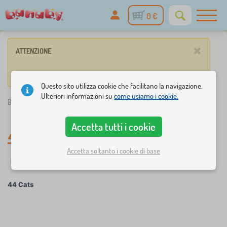
0 €
×
ATTENZIONE
Nessun prodotto corrisponde ai criteri di ricerca.
Questo sito utilizza cookie che facilitano la navigazione.
Ulteriori informazioni su
come usiamo i cookie.
Banaby.it
»
44 Cats
Accetta tutti i cookie
44 Cats
Accetta soltanto i cookie di base
Filtraggio
Personaggi delle fiabe
44 Cats
×
FILTRAGGIO