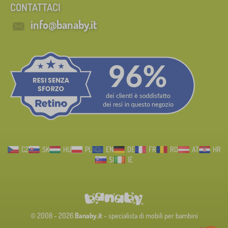
CONTATTACI
info@banaby.it
CZ
SK
HU
PL
EN
DE
FR
RO
AT
HR
SI
IE
© 2008 - 2026
Banaby.it
- specialista di mobili per bambini