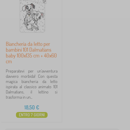
n
Prezzo
c
h
18 €
19 €
e
r
i
a
iltraggio
d
Biancheria da letto per
a
bambini 101 Dalmatians
l
Cerca all'interno del filtro
baby 100x135 cm + 40x60
e
t
cm
t
Disponibilità
Preparatevi per un'avventura
o
davvero morbida! Con questa
>
Personaggi delle fiabe
magica biancheria da letto
B
1
ispirata al classico animato 101
i
Dalmatians, il lettino si
a
trasforma in un...
n
c
18,50
€
101 Dalmatians
1
✓
h
e
ENTRO 7 GIORNI
r
Frozen
6
i
a