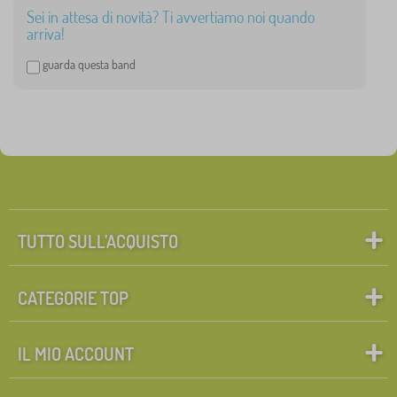
Lilo and Stitch
5
d
Sei in attesa di novità? Ti avvertiamo noi quando
a
arriva!
l
Minnie Mouse
5
e
guarda questa band
t
Gabby's Dollhouse
4
t
o
Spiderman
3
Cars
2
mostra
altro >
TUTTO SULL’ACQUISTO
FILTRAGGIO
CATEGORIE TOP
IL MIO ACCOUNT