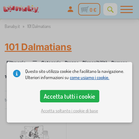
0 €
Banaby.it
»
101 Dalmatians
101 Dalmatians
Filtraggio
Categoria
Prezzo
Disponibilità
Personaggi de
1
Questo sito utilizza cookie che facilitano la navigazione.
101 Dalmatians
Ulteriori informazioni su
come usiamo i cookie.
Accetta tutti i cookie
×
FILTRAGGIO
totale
1
prodotti
Consigliato
Accetta soltanto i cookie di base
Categoria
b
›
1
i
a