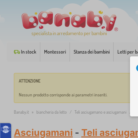
specialista in arredamento per bambini
In stock
Montessori
Stanza dei bambini
Letti per 
ATTENZIONE
Nessun prodotto corrisponde ai parametri inseriti.
Banaby.it
»
biancheria da letto
/
Teli asciugamano e asciugamani
/
A
Asciugamani
-
Teli asciug