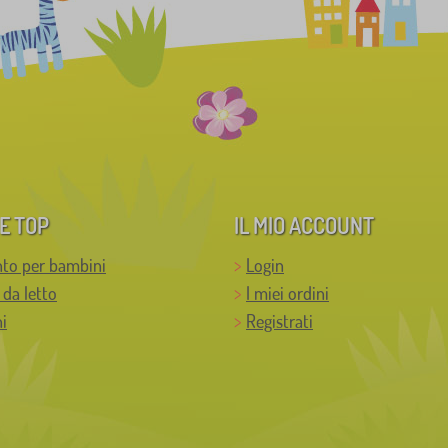
E TOP
IL MIO ACCOUNT
to per bambini
Login
 da letto
I miei ordini
i
Registrati