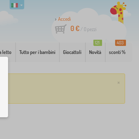
Accedi
0 €
/
0
pezzi
121
403
a letto
Tutto per i bambini
Giocattoli
Novità
sconti %
×