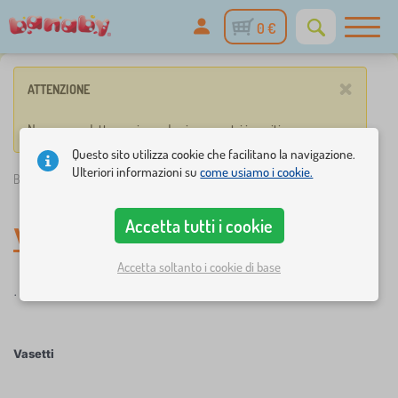
0 €
×
ATTENZIONE
Nessun prodotto corrisponde ai parametri inseriti.
Questo sito utilizza cookie che facilitano la navigazione.
Ulteriori informazioni su
come usiamo i cookie.
Banaby.it
»
Tutto per i bambini
Accetta tutti i cookie
Vasetti
Accetta soltanto i cookie di base
.
Vasetti