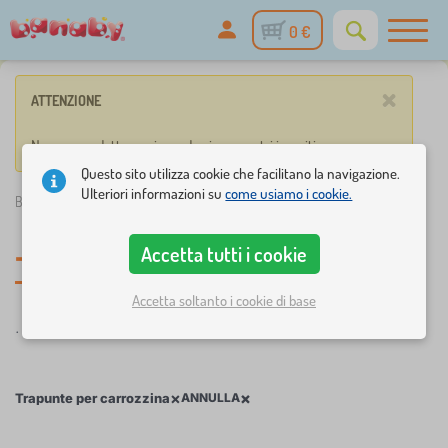
0 €
×
ATTENZIONE
Nessun prodotto corrisponde ai parametri inseriti.
Questo sito utilizza cookie che facilitano la navigazione.
Ulteriori informazioni su
come usiamo i cookie.
Banaby.it
»
Tutto per i bambini
/
Passeggini e accessori
Accetta tutti i cookie
Trapunte per carrozzina
-
Accetta soltanto i cookie di base
.
×
×
Trapunte per carrozzina
ANNULLA