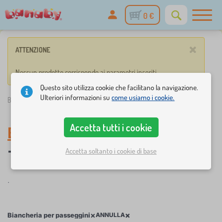
0 €
×
ATTENZIONE
Nessun prodotto corrisponde ai parametri inseriti.
Questo sito utilizza cookie che facilitano la navigazione.
Ulteriori informazioni su
come usiamo i cookie.
Banaby.it
»
biancheria da letto
/
Biancheria da letto
Accetta tutti i cookie
Biancheria per passeggini
-
Accetta soltanto i cookie di base
.
×
×
Biancheria per passeggini
ANNULLA